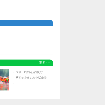
更多>>
大修一线的点点“微光”
从两则小事说安全话素养