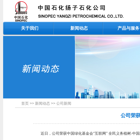
关于我们
新闻动态
产品与服务
首页
>>
新闻动态
>>
公司新闻
公司荣获
​ 近日，公司荣获中国绿化基金会“互联网” 全民义务植树-中