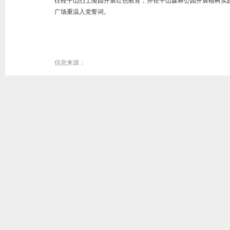
往桂子山烈士陵园开展红色教育，并在平山森林公园开展植树实践
广场重温入党誓词。
信息来源：