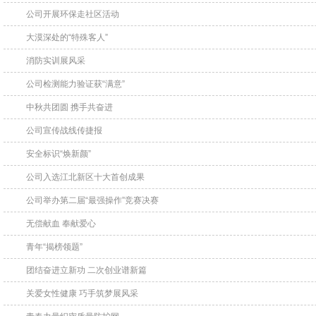
公司开展环保走社区活动
大漠深处的“特殊客人”
消防实训展风采
公司检测能力验证获“满意”
中秋共团圆 携手共奋进
公司宣传战线传捷报
安全标识“焕新颜”
公司入选江北新区十大首创成果
公司举办第二届“最强操作”竞赛决赛
无偿献血 奉献爱心
青年“揭榜领题”
团结奋进立新功 二次创业谱新篇
关爱女性健康 巧手筑梦展风采